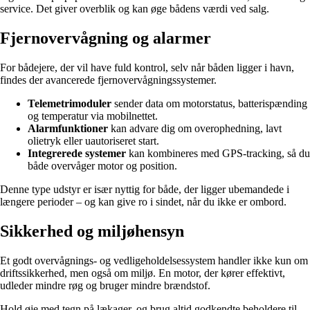
service. Det giver overblik og kan øge bådens værdi ved salg.
Fjernovervågning og alarmer
For bådejere, der vil have fuld kontrol, selv når båden ligger i havn,
findes der avancerede fjernovervågningssystemer.
Telemetrimoduler
sender data om motorstatus, batterispænding
og temperatur via mobilnettet.
Alarmfunktioner
kan advare dig om overophedning, lavt
olietryk eller uautoriseret start.
Integrerede systemer
kan kombineres med GPS-tracking, så du
både overvåger motor og position.
Denne type udstyr er især nyttig for både, der ligger ubemandede i
længere perioder – og kan give ro i sindet, når du ikke er ombord.
Sikkerhed og miljøhensyn
Et godt overvågnings- og vedligeholdelsessystem handler ikke kun om
driftssikkerhed, men også om miljø. En motor, der kører effektivt,
udleder mindre røg og bruger mindre brændstof.
Hold øje med tegn på lækager, og brug altid godkendte beholdere til