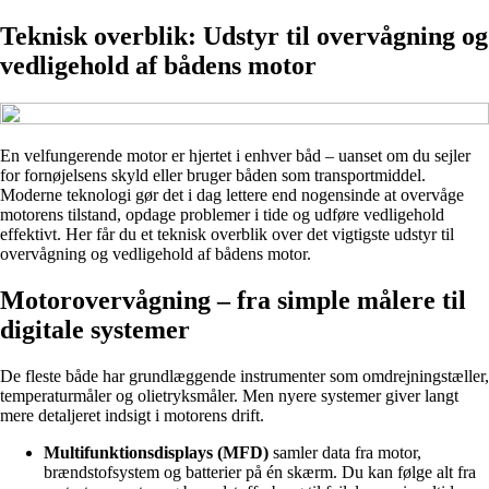
Teknisk overblik: Udstyr til overvågning og
vedligehold af bådens motor
En velfungerende motor er hjertet i enhver båd – uanset om du sejler
for fornøjelsens skyld eller bruger båden som transportmiddel.
Moderne teknologi gør det i dag lettere end nogensinde at overvåge
motorens tilstand, opdage problemer i tide og udføre vedligehold
effektivt. Her får du et teknisk overblik over det vigtigste udstyr til
overvågning og vedligehold af bådens motor.
Motorovervågning – fra simple målere til
digitale systemer
De fleste både har grundlæggende instrumenter som omdrejningstæller,
temperaturmåler og olietryksmåler. Men nyere systemer giver langt
mere detaljeret indsigt i motorens drift.
Multifunktionsdisplays (MFD)
samler data fra motor,
brændstofsystem og batterier på én skærm. Du kan følge alt fra