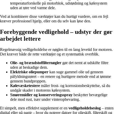
temperaturforskelle på motorblok, udstødning og kølesystem
uden at røre ved varme dele.
Ved at kombinere disse værktøjer kan du hurtigt vurdere, om en fejl
kræver professionel hjælp, eller om du selv kan løse den.
Forebyggende vedligehold – udstyr der gør
arbejdet lettere
Regelmæssig vedligeholdelse er nøglen til en lang levetid for motoren.
Det kræver både de rette værktøjer og et systematisk overblik.
Olie- og brændstoffilternøgler
gør det nemt at udskifte filtre
uden at beskadige dem.
Elektriske oliepumper
kan suge gammel olie ud gennem
påfyldningsrøret – en renere og hurtigere metode end at tømme
gennem bundproppen.
Kølevæsketestere
måler frost- og korrosionsbeskyttelse, så du
undgår skader i motorens kølesystem.
Smøremidler og konserveringsspray
beskytter bevægelige
dele mod rust, især under vinteropbevaring.
Et simpelt, men effektivt supplement er en
vedligeholdelseslog
– enten
digital eller på papir – hvor du noterer datoer for olieskift, filterskift og