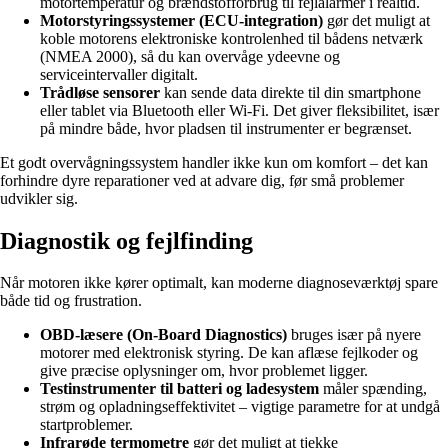
motortemperatur og brændstofforbrug til fejlalarmer i realtid.
Motorstyringssystemer (ECU-integration)
gør det muligt at
koble motorens elektroniske kontrolenhed til bådens netværk
(NMEA 2000), så du kan overvåge ydeevne og
serviceintervaller digitalt.
Trådløse sensorer
kan sende data direkte til din smartphone
eller tablet via Bluetooth eller Wi-Fi. Det giver fleksibilitet, især
på mindre både, hvor pladsen til instrumenter er begrænset.
Et godt overvågningssystem handler ikke kun om komfort – det kan
forhindre dyre reparationer ved at advare dig, før små problemer
udvikler sig.
Diagnostik og fejlfinding
Når motoren ikke kører optimalt, kan moderne diagnoseværktøj spare
både tid og frustration.
OBD-læsere (On-Board Diagnostics)
bruges især på nyere
motorer med elektronisk styring. De kan aflæse fejlkoder og
give præcise oplysninger om, hvor problemet ligger.
Testinstrumenter til batteri og ladesystem
måler spænding,
strøm og opladningseffektivitet – vigtige parametre for at undgå
startproblemer.
Infrarøde termometre
gør det muligt at tjekke