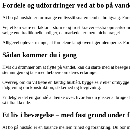
Fordele og udfordringer ved at bo på vand
At bo på husbåd er for mange en livsstil snarere end et boligvalg. For
Vejret kan være en faktor – storme og frost kræver ekstra opmærksom
sælge end traditionelle boliger, da markedet er mere nichepræget.
Alligevel oplever mange, at fordelene langt overstiger ulemperne. For
Sådan kommer du i gang
Hvis du drømmer om at flytte på vandet, kan du starte med at besøge
stemningen og tale med beboere om deres erfaringer.
Overvej, om du vil købe en færdig husbåd, bygge selv eller ombygge en 
rådgivning om konstruktion, sikkerhed og lovgivning.
Endelig er det en god idé at tænke over, hvordan du ønsker at bruge d
så tiltrækkende.
Et liv i bevægelse – med fast grund under 
At bo på husbåd er en balance mellem frihed og forankring. Du bor mi