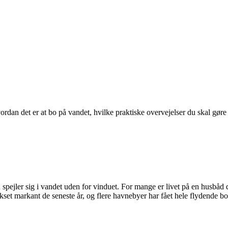
dan det er at bo på vandet, hvilke praktiske overvejelser du skal gøre
n spejler sig i vandet uden for vinduet. For mange er livet på en husbå
t markant de seneste år, og flere havnebyer har fået hele flydende bol