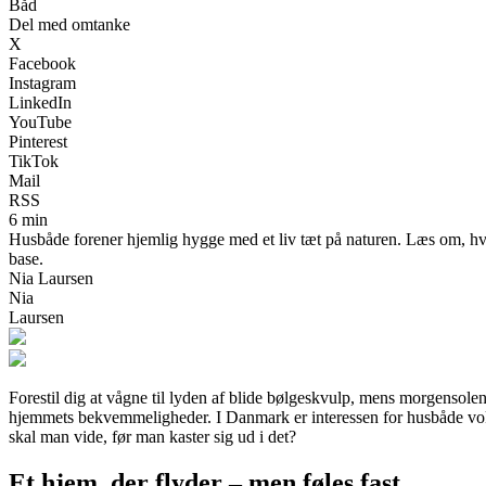
Båd
Del med omtanke
X
Facebook
Instagram
LinkedIn
YouTube
Pinterest
TikTok
Mail
RSS
6 min
Husbåde forener hjemlig hygge med et liv tæt på naturen. Læs om, hvor
base.
Nia Laursen
Nia
Laursen
Forestil dig at vågne til lyden af blide bølgeskvulp, mens morgensole
hjemmets bekvemmeligheder. I Danmark er interessen for husbåde vokse
skal man vide, før man kaster sig ud i det?
Et hjem, der flyder – men føles fast