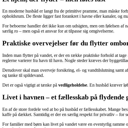
En moderne husbåd er langt fra de primitive pramme, man måske forbi
opholdsrum. De fleste ligger fast forankret i havne eller kanaler, og 
For beboerne handler det ikke kun om udsigten, men om følelsen af næ
særlig ro – men også et ansvar for at tilpasse sig omgivelserne.
Praktiske overvejelser før du flytter ombo
Inden man flytter på vandet, er der en række praktiske forhold at tage 
reglerne varierer fra havn til havn. Nogle steder kræves der byggetill
Derudover skal man overveje forsikring, el- og vandtilslutning samt 
og tanke til spildevand.
Det er også vigtigt at tænke på
vedligeholdelse
. En husbåd kræver løb
Livet i havnen – et fællesskab på flydende
En af de store fordele ved at bo på husbåd er fællesskabet. Mange bes
kaffe på dækket. Samtidig er der en særlig respekt for privatliv – for 
For familier med børn kan livet på vandet være en eventyrlig ramme om 