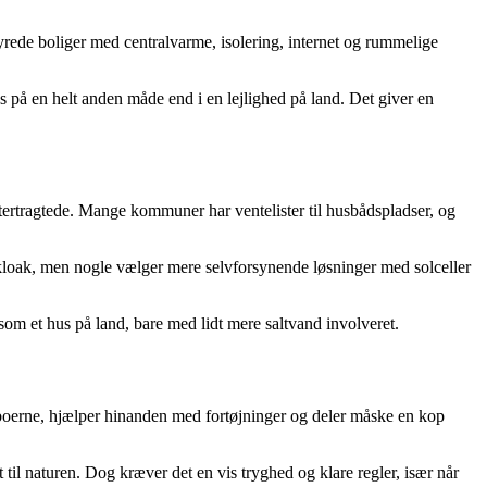
ede boliger med centralvarme, isolering, internet og rummelige
på en helt anden måde end i en lejlighed på land. Det giver en
tertragtede. Mange kommuner har ventelister til husbådspladser, og
 kloak, men nogle vælger mere selvforsynende løsninger med solceller
som et hus på land, bare med lidt mere saltvand involveret.
naboerne, hjælper hinanden med fortøjninger og deler måske en kop
til naturen. Dog kræver det en vis tryghed og klare regler, især når