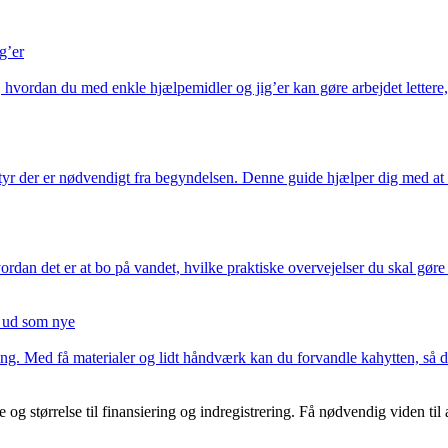
g’er
rdan du med enkle hjælpemidler og jig’er kan gøre arbejdet lettere, me
tyr der er nødvendigt fra begyndelsen. Denne guide hjælper dig med at p
dan det er at bo på vandet, hvilke praktiske overvejelser du skal gøre
e ud som nye
g. Med få materialer og lidt håndværk kan du forvandle kahytten, så den
 og størrelse til finansiering og indregistrering. Få nødvendig viden til 