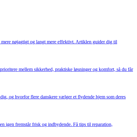
re nøjagtigt og langt mere effektivt. Artiklen guider dig til
rioritere mellem sikkerhed, praktiske løsninger og komfort, så du får
 dig, og hvorfor flere danskere vælger et flydende hjem som deres
 igen fremstår frisk og indbydende. Få tips til reparation,