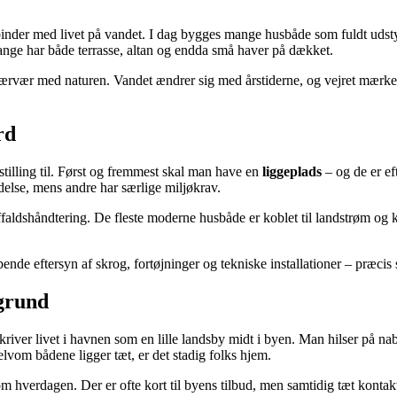
nder med livet på vandet. I dag bygges mange husbåde som fuldt udstyr
mange har både terrasse, altan og endda små haver på dækket.
rvær med naturen. Vandet ændrer sig med årstiderne, og vejret mærkes 
rd
stilling til. Først og fremmest skal man have en
liggeplads
– og de er ef
adelse, mens andre har særlige miljøkrav.
affaldshåndtering. De fleste moderne husbåde er koblet til landstrøm og
ende eftersyn af skrog, fortøjninger og tekniske installationer – præcis 
 grund
kriver livet i havnen som en lille landsby midt i byen. Man hilser på 
selvom bådene ligger tæt, er det stadig folks hjem.
hverdagen. Der er ofte kort til byens tilbud, men samtidig tæt kontakt 