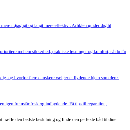
re nøjagtigt og langt mere effektivt. Artiklen guider dig til
rioritere mellem sikkerhed, praktiske løsninger og komfort, så du får
 dig, og hvorfor flere danskere vælger et flydende hjem som deres
 igen fremstår frisk og indbydende. Få tips til reparation,
at træffe den bedste beslutning og finde den perfekte båd til dine