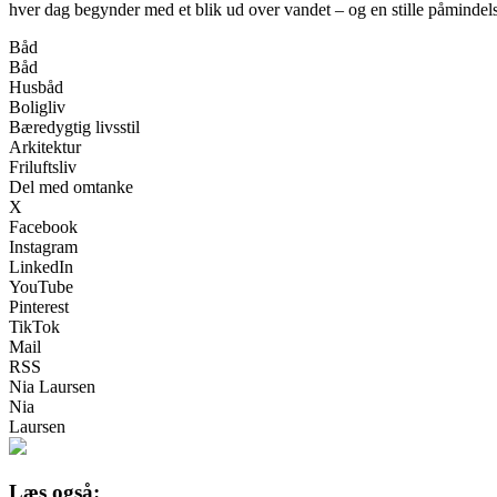
hver dag begynder med et blik ud over vandet – og en stille påmindelse
Båd
Båd
Husbåd
Boligliv
Bæredygtig livsstil
Arkitektur
Friluftsliv
Del med omtanke
X
Facebook
Instagram
LinkedIn
YouTube
Pinterest
TikTok
Mail
RSS
Nia Laursen
Nia
Laursen
Læs også: