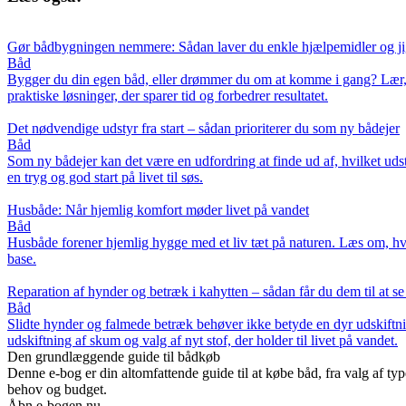
Gør bådbygningen nemmere: Sådan laver du enkle hjælpemidler og ji
Båd
Bygger du din egen båd, eller drømmer du om at komme i gang? Lær, hvo
praktiske løsninger, der sparer tid og forbedrer resultatet.
Det nødvendige udstyr fra start – sådan prioriterer du som ny bådejer
Båd
Som ny bådejer kan det være en udfordring at finde ud af, hvilket uds
en tryg og god start på livet til søs.
Husbåde: Når hjemlig komfort møder livet på vandet
Båd
Husbåde forener hjemlig hygge med et liv tæt på naturen. Læs om, hvor
base.
Reparation af hynder og betræk i kahytten – sådan får du dem til at s
Båd
Slidte hynder og falmede betræk behøver ikke betyde en dyr udskiftnin
udskiftning af skum og valg af nyt stof, der holder til livet på vandet.
Den grundlæggende guide til bådkøb
Denne e-bog er din altomfattende guide til at købe båd, fra valg af type
behov og budget.
Åbn e-bogen nu