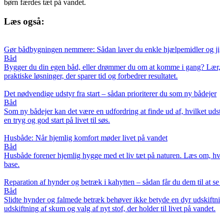
børn færdes tæt på vandet.
Læs også:
Gør bådbygningen nemmere: Sådan laver du enkle hjælpemidler og ji
Båd
Bygger du din egen båd, eller drømmer du om at komme i gang? Lær, hvo
praktiske løsninger, der sparer tid og forbedrer resultatet.
Det nødvendige udstyr fra start – sådan prioriterer du som ny bådejer
Båd
Som ny bådejer kan det være en udfordring at finde ud af, hvilket uds
en tryg og god start på livet til søs.
Husbåde: Når hjemlig komfort møder livet på vandet
Båd
Husbåde forener hjemlig hygge med et liv tæt på naturen. Læs om, hvor
base.
Reparation af hynder og betræk i kahytten – sådan får du dem til at s
Båd
Slidte hynder og falmede betræk behøver ikke betyde en dyr udskiftnin
udskiftning af skum og valg af nyt stof, der holder til livet på vandet.