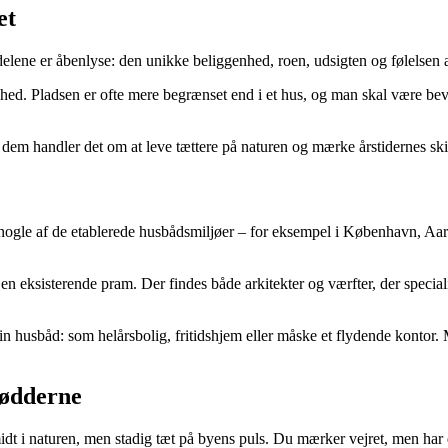
et
delene er åbenlyse: den unikke beliggenhed, roen, udsigten og følelsen 
hed. Pladsen er ofte mere begrænset end i et hus, og man skal være b
 dem handler det om at leve tættere på naturen og mærke årstidernes ski
 nogle af de etablerede husbådsmiljøer – for eksempel i København, Aa
eksisterende pram. Der findes både arkitekter og værfter, der specialise
in husbåd: som helårsbolig, fritidshjem eller måske et flydende kontor. 
fødderne
dt i naturen, men stadig tæt på byens puls. Du mærker vejret, men har 