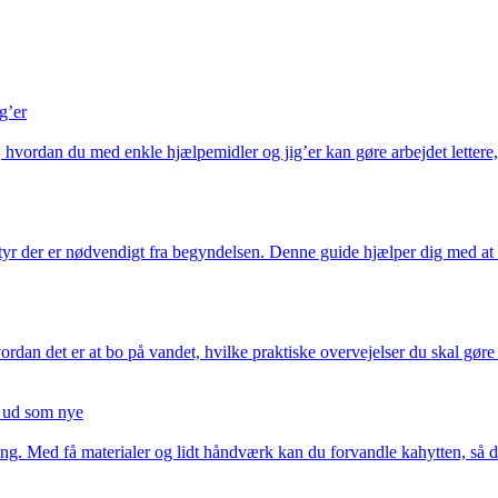
g’er
rdan du med enkle hjælpemidler og jig’er kan gøre arbejdet lettere, me
tyr der er nødvendigt fra begyndelsen. Denne guide hjælper dig med at p
dan det er at bo på vandet, hvilke praktiske overvejelser du skal gøre
e ud som nye
g. Med få materialer og lidt håndværk kan du forvandle kahytten, så den