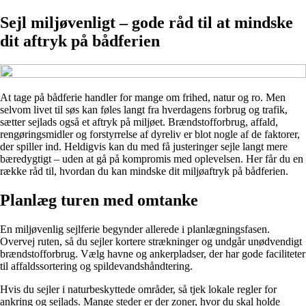
Sejl miljøvenligt – gode råd til at mindske
dit aftryk på bådferien
At tage på bådferie handler for mange om frihed, natur og ro. Men
selvom livet til søs kan føles langt fra hverdagens forbrug og trafik,
sætter sejlads også et aftryk på miljøet. Brændstofforbrug, affald,
rengøringsmidler og forstyrrelse af dyreliv er blot nogle af de faktorer,
der spiller ind. Heldigvis kan du med få justeringer sejle langt mere
bæredygtigt – uden at gå på kompromis med oplevelsen. Her får du en
række råd til, hvordan du kan mindske dit miljøaftryk på bådferien.
Planlæg turen med omtanke
En miljøvenlig sejlferie begynder allerede i planlægningsfasen.
Overvej ruten, så du sejler kortere strækninger og undgår unødvendigt
brændstofforbrug. Vælg havne og ankerpladser, der har gode faciliteter
til affaldssortering og spildevandshåndtering.
Hvis du sejler i naturbeskyttede områder, så tjek lokale regler for
ankring og sejlads. Mange steder er der zoner, hvor du skal holde