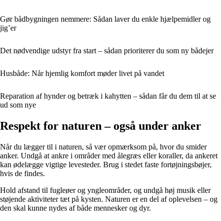
Gør bådbygningen nemmere: Sådan laver du enkle hjælpemidler og
jig’er
Det nødvendige udstyr fra start – sådan prioriterer du som ny bådejer
Husbåde: Når hjemlig komfort møder livet på vandet
Reparation af hynder og betræk i kahytten – sådan får du dem til at se
ud som nye
Respekt for naturen – også under anker
Når du lægger til i naturen, så vær opmærksom på, hvor du smider
anker. Undgå at ankre i områder med ålegræs eller koraller, da ankeret
kan ødelægge vigtige levesteder. Brug i stedet faste fortøjningsbøjer,
hvis de findes.
Hold afstand til fugleøer og yngleområder, og undgå høj musik eller
støjende aktiviteter tæt på kysten. Naturen er en del af oplevelsen – og
den skal kunne nydes af både mennesker og dyr.