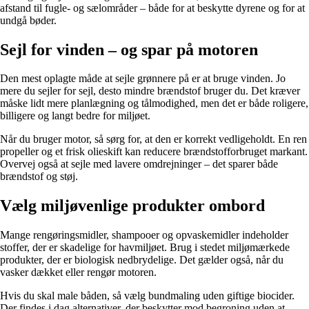
afstand til fugle- og sælområder – både for at beskytte dyrene og for at
undgå bøder.
Sejl for vinden – og spar på motoren
Den mest oplagte måde at sejle grønnere på er at bruge vinden. Jo
mere du sejler for sejl, desto mindre brændstof bruger du. Det kræver
måske lidt mere planlægning og tålmodighed, men det er både roligere,
billigere og langt bedre for miljøet.
Når du bruger motor, så sørg for, at den er korrekt vedligeholdt. En ren
propeller og et frisk olieskift kan reducere brændstofforbruget markant.
Overvej også at sejle med lavere omdrejninger – det sparer både
brændstof og støj.
Vælg miljøvenlige produkter ombord
Mange rengøringsmidler, shampooer og opvaskemidler indeholder
stoffer, der er skadelige for havmiljøet. Brug i stedet miljømærkede
produkter, der er biologisk nedbrydelige. Det gælder også, når du
vasker dækket eller rengør motoren.
Hvis du skal male båden, så vælg bundmaling uden giftige biocider.
Der findes i dag alternativer, der beskytter mod begroning uden at