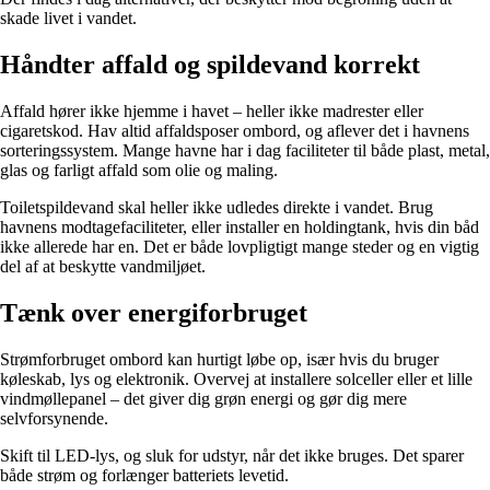
skade livet i vandet.
Håndter affald og spildevand korrekt
Affald hører ikke hjemme i havet – heller ikke madrester eller
cigaretskod. Hav altid affaldsposer ombord, og aflever det i havnens
sorteringssystem. Mange havne har i dag faciliteter til både plast, metal,
glas og farligt affald som olie og maling.
Toiletspildevand skal heller ikke udledes direkte i vandet. Brug
havnens modtagefaciliteter, eller installer en holdingtank, hvis din båd
ikke allerede har en. Det er både lovpligtigt mange steder og en vigtig
del af at beskytte vandmiljøet.
Tænk over energiforbruget
Strømforbruget ombord kan hurtigt løbe op, især hvis du bruger
køleskab, lys og elektronik. Overvej at installere solceller eller et lille
vindmøllepanel – det giver dig grøn energi og gør dig mere
selvforsynende.
Skift til LED-lys, og sluk for udstyr, når det ikke bruges. Det sparer
både strøm og forlænger batteriets levetid.