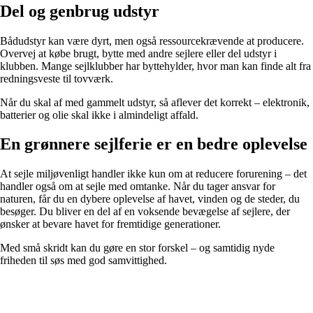
Del og genbrug udstyr
Bådudstyr kan være dyrt, men også ressourcekrævende at producere.
Overvej at købe brugt, bytte med andre sejlere eller del udstyr i
klubben. Mange sejlklubber har byttehylder, hvor man kan finde alt fra
redningsveste til tovværk.
Når du skal af med gammelt udstyr, så aflever det korrekt – elektronik,
batterier og olie skal ikke i almindeligt affald.
En grønnere sejlferie er en bedre oplevelse
At sejle miljøvenligt handler ikke kun om at reducere forurening – det
handler også om at sejle med omtanke. Når du tager ansvar for
naturen, får du en dybere oplevelse af havet, vinden og de steder, du
besøger. Du bliver en del af en voksende bevægelse af sejlere, der
ønsker at bevare havet for fremtidige generationer.
Med små skridt kan du gøre en stor forskel – og samtidig nyde
friheden til søs med god samvittighed.