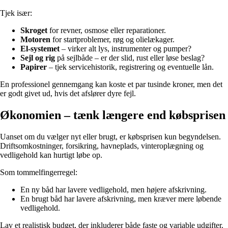
Tjek især:
Skroget
for revner, osmose eller reparationer.
Motoren
for startproblemer, røg og olielækager.
El-systemet
– virker alt lys, instrumenter og pumper?
Sejl og rig
på sejlbåde – er der slid, rust eller løse beslag?
Papirer
– tjek servicehistorik, registrering og eventuelle lån.
En professionel gennemgang kan koste et par tusinde kroner, men det
er godt givet ud, hvis det afslører dyre fejl.
Økonomien – tænk længere end købsprisen
Uanset om du vælger nyt eller brugt, er købsprisen kun begyndelsen.
Driftsomkostninger, forsikring, havneplads, vinteroplægning og
vedligehold kan hurtigt løbe op.
Som tommelfingerregel:
En ny båd har lavere vedligehold, men højere afskrivning.
En brugt båd har lavere afskrivning, men kræver mere løbende
vedligehold.
Lav et realistisk budget, der inkluderer både faste og variable udgifter.