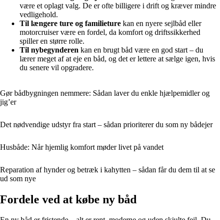
være et oplagt valg. De er ofte billigere i drift og kræver mindre
vedligehold.
Til længere ture og familieture
kan en nyere sejlbåd eller
motorcruiser være en fordel, da komfort og driftssikkerhed
spiller en større rolle.
Til nybegynderen
kan en brugt båd være en god start – du
lærer meget af at eje en båd, og det er lettere at sælge igen, hvis
du senere vil opgradere.
Gør bådbygningen nemmere: Sådan laver du enkle hjælpemidler og
jig’er
Det nødvendige udstyr fra start – sådan prioriterer du som ny bådejer
Husbåde: Når hjemlig komfort møder livet på vandet
Reparation af hynder og betræk i kahytten – sådan får du dem til at se
ud som nye
Fordele ved at købe ny båd
En ny båd er fristende – alt er rent, moderne og uden skjulte fejl. Du