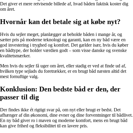
Det giver et mere retvisende billede af, hvad båden faktisk koster dig
om året.
Hvornår kan det betale sig at købe nyt?
Hvis du sejler meget, planlægger at beholde båden i mange år, og
sætter pris på moderne teknologi og garanti, kan en ny båd være en
god investering i tryghed og komfort. Det gælder især, hvis du køber
en bådtype, der holder værdien godt – som visse danske og svenske
kvalitetsmærker.
Men hvis du sejler få uger om året, eller stadig er ved at finde ud af,
hvilken type sejlads du foretrækker, er en brugt båd næsten altid det
mest fornuftige valg.
Konklusion: Den bedste båd er den, der
passer til dig
Der findes ikke ét rigtigt svar på, om nyt eller brugt er bedst. Det
afhænger af din økonomi, dine evner og dine forventninger til bådlivet.
En ny båd giver ro i maven og moderne komfort, mens en brugt båd
kan give frihed og fleksibilitet til en lavere pris.