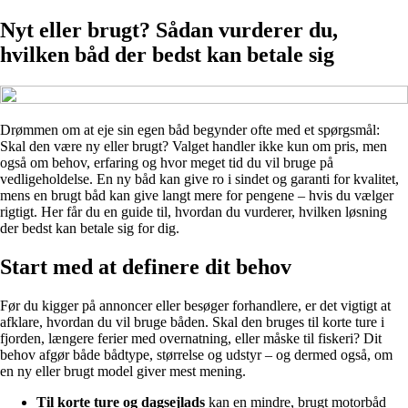
Nyt eller brugt? Sådan vurderer du,
hvilken båd der bedst kan betale sig
Drømmen om at eje sin egen båd begynder ofte med et spørgsmål:
Skal den være ny eller brugt? Valget handler ikke kun om pris, men
også om behov, erfaring og hvor meget tid du vil bruge på
vedligeholdelse. En ny båd kan give ro i sindet og garanti for kvalitet,
mens en brugt båd kan give langt mere for pengene – hvis du vælger
rigtigt. Her får du en guide til, hvordan du vurderer, hvilken løsning
der bedst kan betale sig for dig.
Start med at definere dit behov
Før du kigger på annoncer eller besøger forhandlere, er det vigtigt at
afklare, hvordan du vil bruge båden. Skal den bruges til korte ture i
fjorden, længere ferier med overnatning, eller måske til fiskeri? Dit
behov afgør både bådtype, størrelse og udstyr – og dermed også, om
en ny eller brugt model giver mest mening.
Til korte ture og dagsejlads
kan en mindre, brugt motorbåd