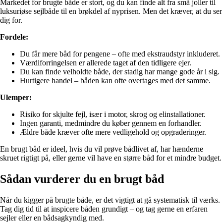
Markedet for brugte både er stort, og du kan finde alt fra små joller til
luksuriøse sejlbåde til en brøkdel af nyprisen. Men det kræver, at du ser
dig for.
Fordele:
Du får mere båd for pengene – ofte med ekstraudstyr inkluderet.
Værdiforringelsen er allerede taget af den tidligere ejer.
Du kan finde velholdte både, der stadig har mange gode år i sig.
Hurtigere handel – båden kan ofte overtages med det samme.
Ulemper:
Risiko for skjulte fejl, især i motor, skrog og elinstallationer.
Ingen garanti, medmindre du køber gennem en forhandler.
Ældre både kræver ofte mere vedligehold og opgraderinger.
En brugt båd er ideel, hvis du vil prøve bådlivet af, har hænderne
skruet rigtigt på, eller gerne vil have en større båd for et mindre budget.
Sådan vurderer du en brugt båd
Når du kigger på brugte både, er det vigtigt at gå systematisk til værks.
Tag dig tid til at inspicere båden grundigt – og tag gerne en erfaren
sejler eller en bådsagkyndig med.