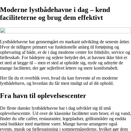
Moderne lystbådehavne i dag – kend
faciliteterne og brug dem effektivt
Lystbådehavne har gennemgået en markant udvikling de seneste årtier.
Hvor de tidligere primært var funktionelle anlæg til fortøjning og
opbevaring af både, er de i dag moderne centre for fritidsliv, service og
fællesskab. For bådejere og sejlere betyder det, at havnen ikke blot er
et sted at lægge til – men et sted at opholde sig, nyde og udnytte de
mange faciliteter, der gør sejlerlivet lettere og mere komfortabelt.
Her får du et overblik over, hvad du kan forvente af en moderne
lystbådehavn, og hvordan du får mest muligt ud af dit ophold.
Fra havn til oplevelsescenter
De fleste danske lystbådehavne har i dag udviklet sig til små
oplevelsescentre. Ud over de klassiske faciliteter som broer, el og vand,
finder du ofte caféer, restauranter, legepladser, grillområder og endda
små butikker med maritime varer. Mange havne arrangerer også
events, musik og fællesspisning i sommermånederne, hvilket gør dem