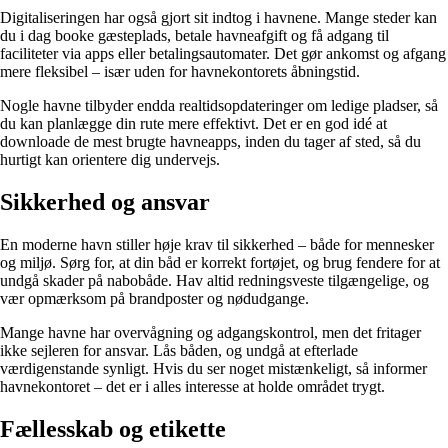
Digitaliseringen har også gjort sit indtog i havnene. Mange steder kan
du i dag booke gæsteplads, betale havneafgift og få adgang til
faciliteter via apps eller betalingsautomater. Det gør ankomst og afgang
mere fleksibel – især uden for havnekontorets åbningstid.
Nogle havne tilbyder endda realtidsopdateringer om ledige pladser, så
du kan planlægge din rute mere effektivt. Det er en god idé at
downloade de mest brugte havneapps, inden du tager af sted, så du
hurtigt kan orientere dig undervejs.
Sikkerhed og ansvar
En moderne havn stiller høje krav til sikkerhed – både for mennesker
og miljø. Sørg for, at din båd er korrekt fortøjet, og brug fendere for at
undgå skader på nabobåde. Hav altid redningsveste tilgængelige, og
vær opmærksom på brandposter og nødudgange.
Mange havne har overvågning og adgangskontrol, men det fritager
ikke sejleren for ansvar. Lås båden, og undgå at efterlade
værdigenstande synligt. Hvis du ser noget mistænkeligt, så informer
havnekontoret – det er i alles interesse at holde området trygt.
Fællesskab og etikette