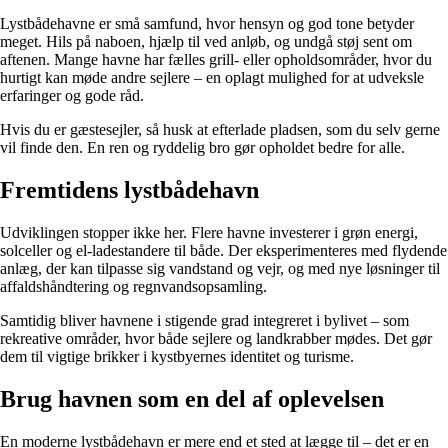
Lystbådehavne er små samfund, hvor hensyn og god tone betyder
meget. Hils på naboen, hjælp til ved anløb, og undgå støj sent om
aftenen. Mange havne har fælles grill- eller opholdsområder, hvor du
hurtigt kan møde andre sejlere – en oplagt mulighed for at udveksle
erfaringer og gode råd.
Hvis du er gæstesejler, så husk at efterlade pladsen, som du selv gerne
vil finde den. En ren og ryddelig bro gør opholdet bedre for alle.
Fremtidens lystbådehavn
Udviklingen stopper ikke her. Flere havne investerer i grøn energi,
solceller og el-ladestandere til både. Der eksperimenteres med flydende
anlæg, der kan tilpasse sig vandstand og vejr, og med nye løsninger til
affaldshåndtering og regnvandsopsamling.
Samtidig bliver havnene i stigende grad integreret i bylivet – som
rekreative områder, hvor både sejlere og landkrabber mødes. Det gør
dem til vigtige brikker i kystbyernes identitet og turisme.
Brug havnen som en del af oplevelsen
En moderne lystbådehavn er mere end et sted at lægge til – det er en