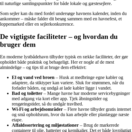
til naturlige samlingspunkter for både lokale og gæstesejlere.
Som sejler kan du med fordel undersøge havnens kalender, inden du
ankommer – måske falder dit besøg sammen med en havnefest, et
loppemarked eller en sejlerkonkurrence.
De vigtigste faciliteter – og hvordan du
bruger dem
En moderne lystbådehavn tilbyder typisk en række faciliteter, der gør
opholdet både praktisk og behageligt. Her er nogle af de mest
almindelige – og tips til at bruge dem effektivt:
El og vand ved broen
– Husk at medbringe egne kabler og
adaptere, da stiktyper kan variere. Sluk for strømmen, når du
forlader båden, og undgå at lade kabler ligge i vandet.
Bad og toiletter
– Mange havne har moderne servicebygninger
med adgang via kort eller app. Tjek åbningstider og
rengøringstider, så du undgår travlhed.
Wi-Fi og arbejdsområder
– Flere havne tilbyder gratis internet
og små opholdsrum, hvor du kan arbejde eller planlægge næste
etape.
Affaldssortering og miljøstationer
– Brug de markerede
containere til olie, batterier og kemikalier. Det er både lovpligtigt