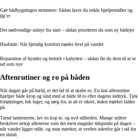
Gør bådbygningen nemmere: Sådan laver du enkle hjælpemidler og
jig’er
Det nødvendige udstyr fra start – sådan prioriterer du som ny bådejer
Husbåde: Når hjemlig komfort møder livet på vandet
Reparation af hynder og betræk i kahytten – sådan får du dem til at se
ud som nye
Aftenrutiner og ro på båden
Når dagen går på hæld, er det tid til at skabe ro. En fast aftenrutine
hjælper både krop og sind med at falde til ro efter dagens indtryk. Tjek
fortøjninger, luk luger, og sørg for, at alt er sikret, inden mørket falder
på.
Tænd lanternerne, lav en kop te, og nyd stilheden. Mange sejlere
beskriver netop aftenerne som det mest magiske tidspunkt på dagen –
når vandet ligger stille, og man mærker, at verden udenfor går i stå for
en stund.