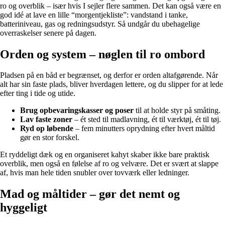
ro og overblik – især hvis I sejler flere sammen. Det kan også være en
god idé at lave en lille “morgentjekliste”: vandstand i tanke,
batteriniveau, gas og redningsudstyr. Så undgår du ubehagelige
overraskelser senere på dagen.
Orden og system – nøglen til ro ombord
Pladsen på en båd er begrænset, og derfor er orden altafgørende. Når
alt har sin faste plads, bliver hverdagen lettere, og du slipper for at lede
efter ting i tide og utide.
Brug opbevaringskasser og poser
til at holde styr på småting.
Lav faste zoner
– ét sted til madlavning, ét til værktøj, ét til tøj.
Ryd op løbende
– fem minutters oprydning efter hvert måltid
gør en stor forskel.
Et ryddeligt dæk og en organiseret kahyt skaber ikke bare praktisk
overblik, men også en følelse af ro og velvære. Det er svært at slappe
af, hvis man hele tiden snubler over tovværk eller ledninger.
Mad og måltider – gør det nemt og
hyggeligt