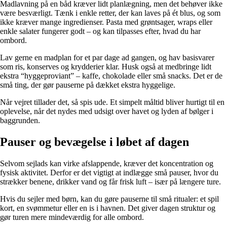
Madlavning på en båd kræver lidt planlægning, men det behøver ikke
være besværligt. Tænk i enkle retter, der kan laves på ét blus, og som
ikke kræver mange ingredienser. Pasta med grøntsager, wraps eller
enkle salater fungerer godt – og kan tilpasses efter, hvad du har
ombord.
Lav gerne en madplan for et par dage ad gangen, og hav basisvarer
som ris, konserves og krydderier klar. Husk også at medbringe lidt
ekstra “hyggeproviant” – kaffe, chokolade eller små snacks. Det er de
små ting, der gør pauserne på dækket ekstra hyggelige.
Når vejret tillader det, så spis ude. Et simpelt måltid bliver hurtigt til en
oplevelse, når det nydes med udsigt over havet og lyden af bølger i
baggrunden.
Pauser og bevægelse i løbet af dagen
Selvom sejlads kan virke afslappende, kræver det koncentration og
fysisk aktivitet. Derfor er det vigtigt at indlægge små pauser, hvor du
strækker benene, drikker vand og får frisk luft – især på længere ture.
Hvis du sejler med børn, kan du gøre pauserne til små ritualer: et spil
kort, en svømmetur eller en is i havnen. Det giver dagen struktur og
gør turen mere mindeværdig for alle ombord.