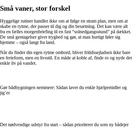
Små vaner, stor forskel
Hyggelige rutiner handler ikke om at følge en stram plan, men om at
skabe en rytme, der passer til dig og din besætning. Det kan være alt
fra en fælles morgenbriefing til en fast “solnedgangsstund” på dækket.
De små gentagelser giver tryghed og gør, at man hurtigt føler sig
hjemme – også langt fra land.
Når du finder din egen rytme ombord, bliver fritidssejladsen ikke bare
en ferieform, men en livsstil. En måde at koble af, finde ro og nyde det
enkle liv på vandet.
Gør bådbygningen nemmere: Sådan laver du enkle hjælpemidler og
jig’er
Det nødvendige udstyr fra start – sådan prioriterer du som ny bådejer